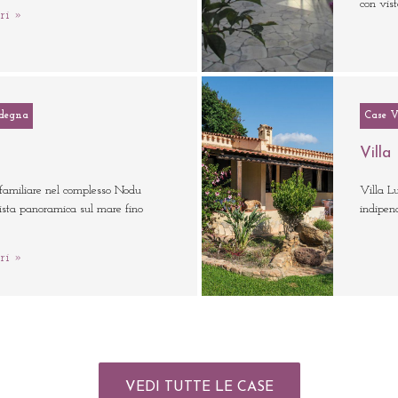
con vis
ri »
degna
Case 
Villa
ifamiliare nel complesso Nodu
Villa Lu
vista panoramica sul mare fino
indipen
ri »
VEDI TUTTE LE CASE