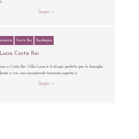
ta
Scopri »
Vacanza
Costa Rei
Sardegna
 Lucia Costa Rei
cia a Costa Rei Villa Lucia è il rifugio perfetto per le famiglie:
dente e con una incantevole terrazza coperta e
Scopri »