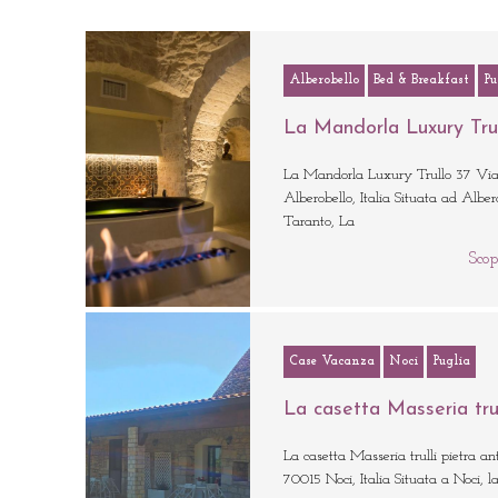
Alberobello
Bed & Breakfast
Pu
La Mandorla Luxury Tru
La Mandorla Luxury Trullo 37 Via F
Alberobello, Italia Situata ad Albe
Taranto, La
Scop
Case Vacanza
Noci
Puglia
La casetta Masseria trul
La casetta Masseria trulli pietra ant
70015 Noci, Italia Situata a Noci, la