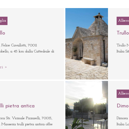
glia
Albero
llo
Trull
elice Cavallotti, 70011
Trullo 
robello, a 45 km dalla Cattedrale di
Italia S
ri »
Albero
li pietra antica
Dimor
ica Str. Vicinale Pizzarelli, 70015,
Dimora 
 Masseria trulli pietra antica offre
Italia L