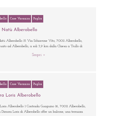
bello
Case Vacanza
Puglia
o Natù Alberobello
Natù Alberobello 15 Via Schiavone Vito, 70011 Alberobello,
ituato ad Alberobello, a soli 3,9 km dalla Chiesa a Trullo di
Scopri »
bello
Case Vacanza
Puglia
a Loris Alberobello
Loris Alberobello 1 Contrada Guaguino 16, 70011 Alberobello,
a Dimora Loris di Alberobello offre un balcone, una terrazza