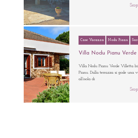
Scop
Case Vacanza
Nodu Pianu
Sar
Villa Nodu Pianu Verde
Villa Nodu Pianu Verde Villetta b
Pianu. Dalla terrazza si gode una 
all’isola di
Scop