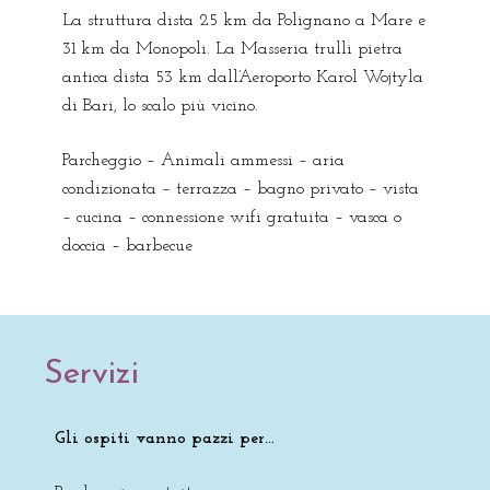
La struttura dista 25 km da Polignano a Mare e
31 km da Monopoli. La Masseria trulli pietra
antica dista 53 km dall’Aeroporto Karol Wojtyla
di Bari, lo scalo più vicino.
Parcheggio – Animali ammessi – aria
condizionata – terrazza – bagno privato – vista
– cucina – connessione wifi gratuita – vasca o
doccia – barbecue
Servizi
Gli ospiti vanno pazzi per…