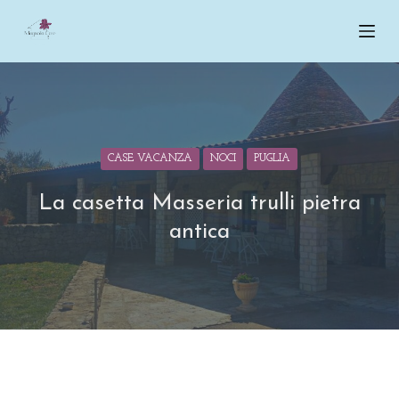
S
a
l
t
a
a
l
CASE VACANZA
NOCI
PUGLIA
c
La casetta Masseria trulli pietra
o
antica
n
t
e
n
u
t
o