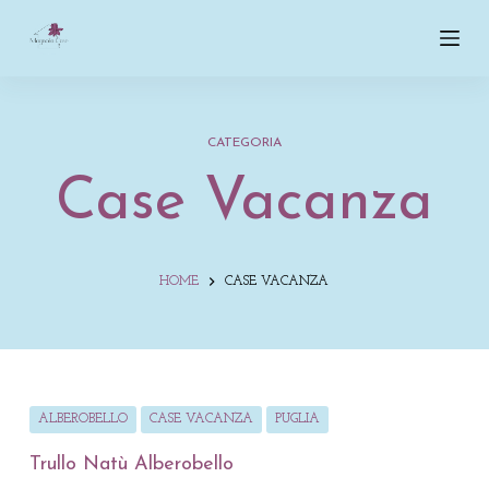
S
a
l
t
a
CATEGORIA
a
Case Vacanza
l
c
o
n
HOME
CASE VACANZA
t
e
n
u
ALBEROBELLO
CASE VACANZA
PUGLIA
t
o
Trullo Natù Alberobello