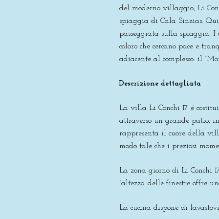
del moderno villaggio, Li Conc
spiaggia di Cala Sinzias. Qui,
passeggiata sulla spiaggia. I 
coloro che cercano pace e tra
adiacente al complesso: il “Mon
Descrizione dettagliata
La villa Li Conchi 17 é costitu
attraverso un grande patio, in
rappresenta il cuore della vil
modo tale che i preziosi mome
La zona giorno di Li Conchi 1
´altezza delle finestre offre 
La cucina dispone di lavastovi