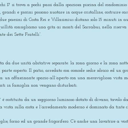
hi 17 si trova a pochi passi dalla spaziosa piscina del condomini
 grandi e piccini possono nuotare in acque cristalline, costruire cas
due paesini di Costa Rei e Villasimius distano solo 15 minuti in aut
nquillità consigliamo una gita ai monti del Sarrabus, nella riserv
te dei Sette Fratelli”.
ita da due unitá abitative separate: la zona giorno e la zona notte,
 parte coperto. Il patio, arredato con comode sedie sdraio ed un g
la: un affascinante spazio all´aperto con una meravigliosa vista m
nti in famiglia non vengano disturbati.
7 é costituita da un soggiorno luminoso dotato di divano, tavolo d
una vista sulla costa e l´arredamento moderno é dominato da tinte c
glie, forno ed un grande frigorifero. C’è anche una lavatrice a vost