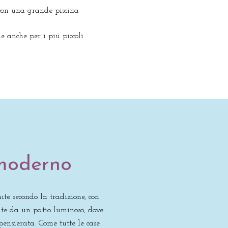
con una grande piscina
le anche per i piú piccoli
 moderno
ite secondo la tradizione, con
gate da un patio luminoso, dove
ensierata. Come tutte le case