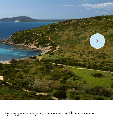
Parco
i: spiagge da sogno, universi sottomarini e