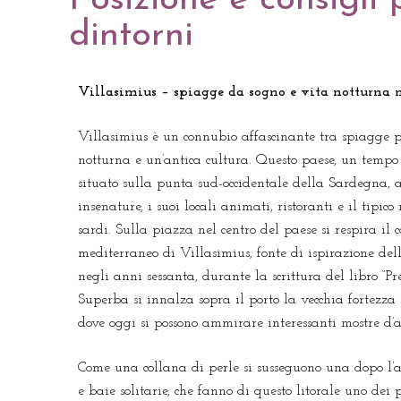
Posizione e consigli 
dintorni
Villasimius – spiagge da sogno e vita notturna 
Villasimius è un connubio affascinante tra spiagge pi
notturna e un’antica cultura. Questo paese, un tempo 
situato sulla punta sud-occidentale della Sardegna, a
insenature, i suoi locali animati, ristoranti e il tipic
sardi. Sulla piazza nel centro del paese si respira il 
mediterraneo di Villasimius, fonte di ispirazione dell
Costa Rei
negli anni sessanta, durante la scrittura del libro “Pre
Superba si innalza sopra il porto la vecchia fortezza r
dove oggi si possono ammirare interessanti mostre d’a
Come una collana di perle si susseguono una dopo l’
e baie solitarie, che fanno di questo litorale uno dei 