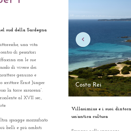
per i
nel sud della Sardegna
ttoresche, una vita
centro di pescatori
ffascina con le sue
o modo di vivere dei
carattere genuino e
o scrittore Ernst Jünger
Villasimius
sso la torre saracena”.
isalente al XVII sec.,
rte.
Villasimius e i suoi dintorn
un’antica cultura
altra spiagge mozzafiato
più belli e più ambiti