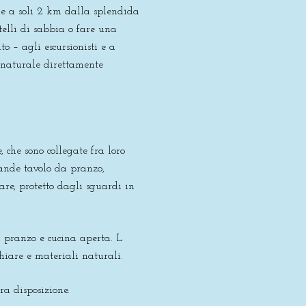
o e a soli 2 km dalla splendida
telli di sabbia o fare una
o – agli escursionisti e a
a naturale direttamente
 che sono collegate fra loro
rande tavolo da pranzo,
are, protetto dagli sguardi in
a pranzo e cucina aperta. L
hiare e materiali naturali.
ra disposizione.