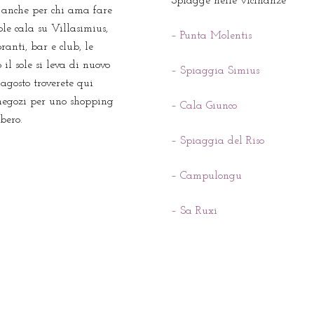
Spiagge nelle vicinanze
e anche per chi ama fare
ole cala su Villasimius,
– Punta Molentis
ranti, bar e club, le
il sole si leva di nuovo
– Spiaggia Simius
agosto troverete qui
 negozi per uno shopping
– Cala Giunco
ibero.
– Spiaggia del Riso
– Campulongu
– Sa Ruxi