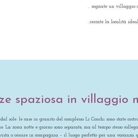
… sognate un villaggio 
…cercate la localitá idea
e spaziosa in villaggio
l sole: le case in granito del complesso Li Conchi sono state costru
lie. La zona notte e giorno sono separate, ma al tempo stesso colle
vista o cenare in compagnia – il luogo perfetto per una vacanza sp