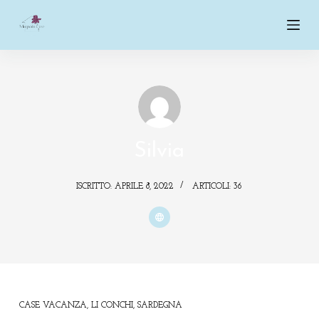
S
a
l
t
a
a
l
c
Silvia
o
n
ISCRITTO: APRILE 8, 2022
ARTICOLI: 36
t
e
n
u
t
o
CASE VACANZA
,
LI CONCHI
,
SARDEGNA